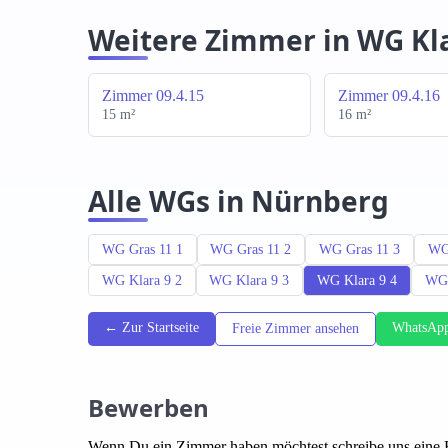
Weitere Zimmer in WG Kla
Zimmer 09.4.15
Zimmer 09.4.16
15 m²
16 m²
Alle WGs in Nürnberg
WG Gras 11 1
WG Gras 11 2
WG Gras 11 3
WG
WG Klara 9 2
WG Klara 9 3
WG Klara 9 4
WG 
← Zur Startseite
WhatsApp
Freie Zimmer ansehen
Bewerben
Wenn Du ein Zimmer haben möchtest schreibe uns eine 