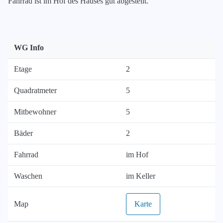
Fahrrad ist im Hof des Hauses gut abgestellt.
WG Info
Etage
2
Quadratmeter
5
Mitbewohner
5
Bäder
2
Fahrrad
im Hof
Waschen
im Keller
Map
Karte