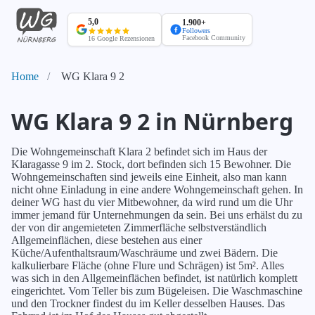
WG
Nürnberg
5,0
1.900+
Startseite
Followers
Facebook Community
16 Google Rezensionen
Home
WG Klara 9 2
WG Klara 9 2 in Nürnberg
Die Wohngemeinschaft Klara 2 befindet sich im Haus der
Klaragasse 9 im 2. Stock, dort befinden sich 15 Bewohner. Die
Wohngemeinschaften sind jeweils eine Einheit, also man kann
nicht ohne Einladung in eine andere Wohngemeinschaft gehen. In
deiner WG hast du vier Mitbewohner, da wird rund um die Uhr
immer jemand für Unternehmungen da sein. Bei uns erhälst du zu
der von dir angemieteten Zimmerfläche selbstverständlich
Allgemeinflächen, diese bestehen aus einer
Küche/Aufenthaltsraum/Waschräume und zwei Bädern. Die
kalkulierbare Fläche (ohne Flure und Schrägen) ist 5m². Alles
was sich in den Allgemeinflächen befindet, ist natürlich komplett
eingerichtet. Vom Teller bis zum Bügeleisen. Die Waschmaschine
und den Trockner findest du im Keller desselben Hauses. Das