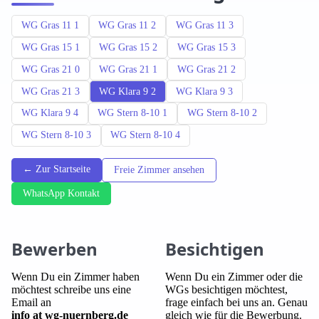
WG Gras 11 1
WG Gras 11 2
WG Gras 11 3
WG Gras 15 1
WG Gras 15 2
WG Gras 15 3
WG Gras 21 0
WG Gras 21 1
WG Gras 21 2
WG Gras 21 3
WG Klara 9 2
WG Klara 9 3
WG Klara 9 4
WG Stern 8-10 1
WG Stern 8-10 2
WG Stern 8-10 3
WG Stern 8-10 4
← Zur Startseite
Freie Zimmer ansehen
WhatsApp Kontakt
Bewerben
Besichtigen
Wenn Du ein Zimmer haben
Wenn Du ein Zimmer oder die
möchtest schreibe uns eine
WGs besichtigen möchtest,
Email an
frage einfach bei uns an. Genau
info at wg-nuernberg.de
gleich wie für die Bewerbung.