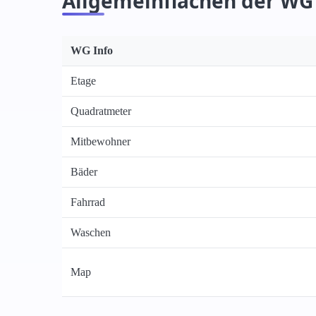
Allgemeinflächen der WG
WG Info
Etage
Quadratmeter
Mitbewohner
Bäder
Fahrrad
Waschen
Map