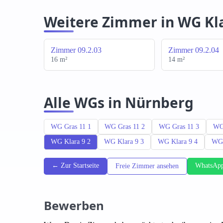
Weitere Zimmer in WG Kla
Zimmer 09.2.03
Zimmer 09.2.04
16 m²
14 m²
Alle WGs in Nürnberg
WG Gras 11 1
WG Gras 11 2
WG Gras 11 3
WG
WG Klara 9 2
WG Klara 9 3
WG Klara 9 4
WG 
← Zur Startseite
WhatsApp
Freie Zimmer ansehen
Bewerben