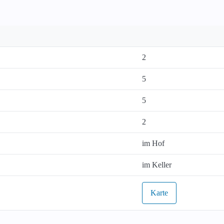
2
5
5
2
im Hof
im Keller
Karte