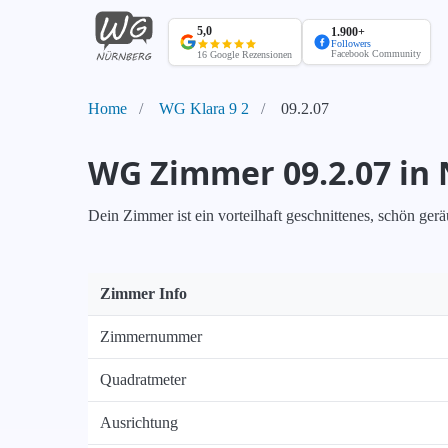
WG
Nürnberg
5,0
1.900+
Startseite
Followers
Facebook Community
16 Google Rezensionen
Home
WG Klara 9 2
09.2.07
WG Zimmer 09.2.07 in
Dein Zimmer ist ein vorteilhaft geschnittenes, schön ger
Zimmer Info
Zimmernummer
Quadratmeter
Ausrichtung