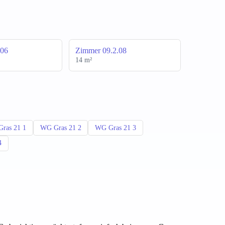
.06
Zimmer 09.2.08
14 m²
ras 21 1
WG Gras 21 2
WG Gras 21 3
4