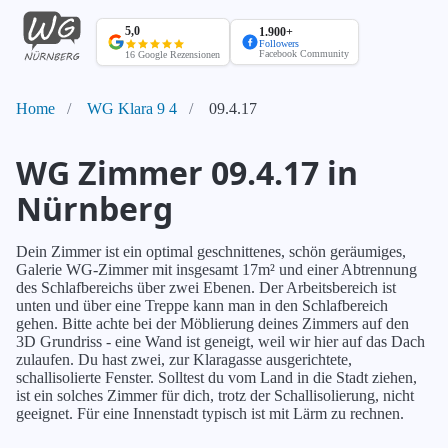
WG
Nürnberg
5,0
1.900+
Startseite
Followers
Facebook Community
16 Google Rezensionen
Home
WG Klara 9 4
09.4.17
WG Zimmer 09.4.17 in
Nürnberg
Dein Zimmer ist ein optimal geschnittenes, schön geräumiges,
Galerie WG-Zimmer mit insgesamt 17m² und einer Abtrennung
des Schlafbereichs über zwei Ebenen. Der Arbeitsbereich ist
unten und über eine Treppe kann man in den Schlafbereich
gehen. Bitte achte bei der Möblierung deines Zimmers auf den
3D Grundriss - eine Wand ist geneigt, weil wir hier auf das Dach
zulaufen. Du hast zwei, zur Klaragasse ausgerichtete,
schallisolierte Fenster. Solltest du vom Land in die Stadt ziehen,
ist ein solches Zimmer für dich, trotz der Schallisolierung, nicht
geeignet. Für eine Innenstadt typisch ist mit Lärm zu rechnen.