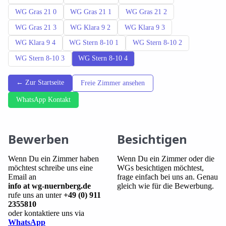
WG Gras 21 0
WG Gras 21 1
WG Gras 21 2
WG Gras 21 3
WG Klara 9 2
WG Klara 9 3
WG Klara 9 4
WG Stern 8-10 1
WG Stern 8-10 2
WG Stern 8-10 3
WG Stern 8-10 4
← Zur Startseite
Freie Zimmer ansehen
WhatsApp Kontakt
Bewerben
Besichtigen
Wenn Du ein Zimmer haben
Wenn Du ein Zimmer oder die
möchtest schreibe uns eine
WGs besichtigen möchtest,
Email an
frage einfach bei uns an. Genau
info at wg-nuernberg.de
gleich wie für die Bewerbung.
rufe uns an unter
+49 (0) 911
2355810
oder kontaktiere uns via
WhatsApp