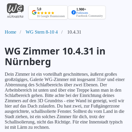
WG
Nürnberg
5,0
1.900+
Startseite
Followers
Facebook Community
16 Google Rezensionen
Home
WG Stern 8-10 4
10.4.31
WG Zimmer 10.4.31 in
Nürnberg
Dein Zimmer ist ein vorteilhaft geschnittenes, äußerst großes
großzügiges, Galerie WG-Zimmer mit insgesamt 31m² und einer
Abtrennung des Schlafbereichs über zwei Ebenen. Der
Arbeitsbereich ist unten und über eine Treppe kann man in den
Schlafbereich gehen. Bitte achte bei der Einrichtung deines
Zimmers auf den 3D Grundriss - eine Wand ist geneigt, weil wir
hier auf das Dach zulaufen. Du hast zwei, zur Fußgängerzone
ausgerichtete, schallisolierte Fenster. Solltest du vom Land in die
Stadt ziehen, ist ein solches Zimmer für dich, trotz der
Schallisolierung, nicht das Richtige. Für eine Innenstadt typisch
ist mit Lärm zu rechnen.