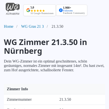
WG
Nürnberg
5,0
1.900+
Startseite
Followers
Facebook Community
16 Google Rezensionen
Home
WG Gras 21 3
21.3.50
WG Zimmer 21.3.50 in
Nürnberg
Dein WG-Zimmer ist ein optimal geschnittenes, schön
geräumiges, normales Zimmer mit insgesamt 14m². Du hast zwei,
zum Hof ausgerichtete, schallisolierte Fenster.
Zimmer Info
Zimmernummer
21.3.50